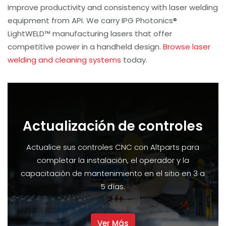
Improve productivity and consistency with laser welding
equipment from API. We carry IPG Photonics®
LightWELD™ manufacturing lasers that offer
competitive power in a handheld design.
Browse laser
welding and cleaning systems
today.
Actualización de controles
Actualice sus controles CNC con Altparts para
completar la instalación, el operador y la
capacitación de mantenimiento en el sitio en 3 a
5 días.
Ver Más