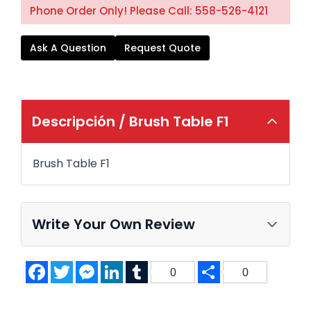
Phone Order Only! Please Call: 558-526-4121
Ask A Question
Request Quote
Descripción /
Brush Table F1
Brush Table F1
Write Your Own Review
Facebook
Twitter
Messenger
LinkedIn
Tumblr
Share
0
0