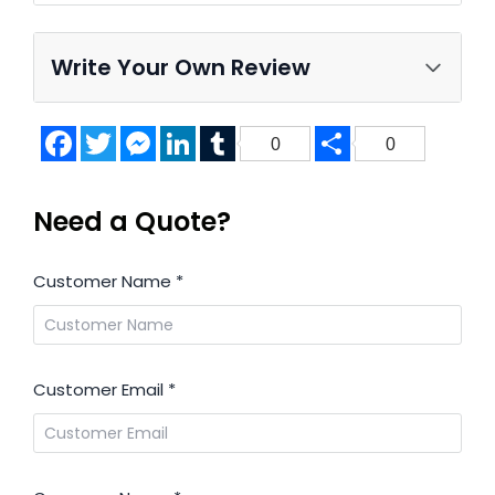
Write Your Own Review
Facebook
Twitter
Messenger
LinkedIn
Tumblr
Share
0
0
Need a Quote?
Customer Name
*
Customer Email
*