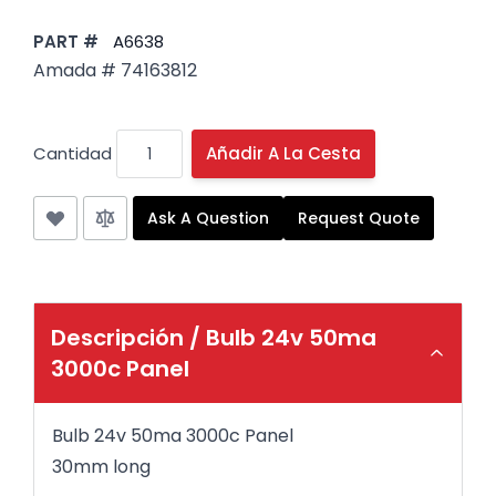
PART #
A6638
Amada # 74163812
Cantidad
Añadir A La Cesta
Ask A Question
Request Quote
Descripción /
Bulb 24v 50ma
3000c Panel
Bulb 24v 50ma 3000c Panel
30mm long