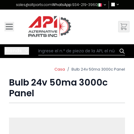
Skip to Content
sales@altparts.com
WhatsApp:
934-219-3960
Brands
Casa
/
Bulb 24v 50ma 3000c Panel
Bulb 24v 50ma 3000c
Panel