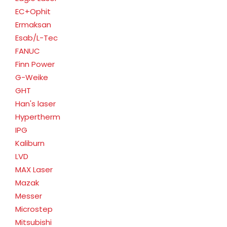
EC+Ophit
Ermaksan
Esab/L-Tec
FANUC
Finn Power
G-Weike
GHT
Han's laser
Hypertherm
IPG
Kaliburn
LVD
MAX Laser
Mazak
Messer
Microstep
Mitsubishi