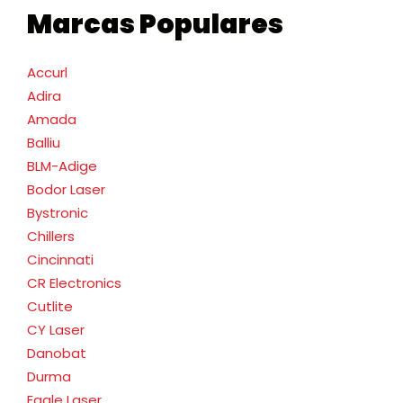
Marcas Populares
Accurl
Adira
Amada
Balliu
BLM-Adige
Bodor Laser
Bystronic
Chillers
Cincinnati
CR Electronics
Cutlite
CY Laser
Danobat
Durma
Eagle Laser