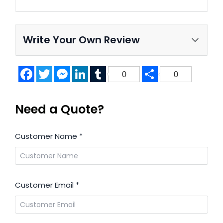
Write Your Own Review
Facebook
Twitter
Messenger
LinkedIn
Tumblr
Share
0
0
Need a Quote?
Customer Name
*
Customer Email
*