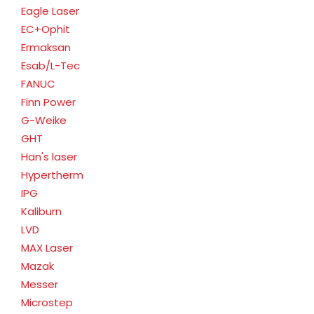
Eagle Laser
EC+Ophit
Ermaksan
Esab/L-Tec
FANUC
Finn Power
G-Weike
GHT
Han's laser
Hypertherm
IPG
Kaliburn
LVD
MAX Laser
Mazak
Messer
Microstep