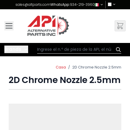
Skip to Content
sales@altparts.com
WhatsApp:
934-219-3960
Brands
Casa
/
2D Chrome Nozzle 2.5mm
2D Chrome Nozzle 2.5mm