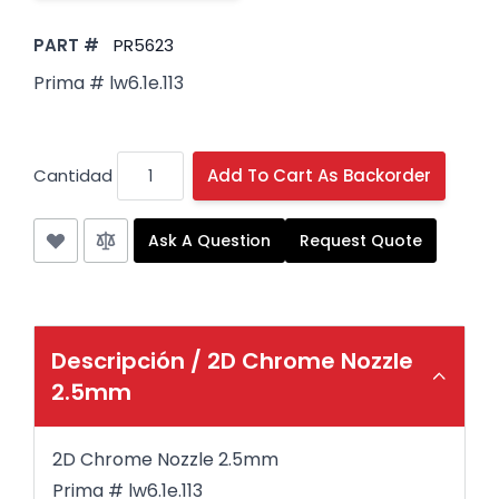
PART #
PR5623
Prima # lw6.1e.113
Cantidad
Add To Cart As Backorder
Ask A Question
Request Quote
Descripción /
2D Chrome Nozzle
2.5mm
2D Chrome Nozzle 2.5mm
Prima # lw6.1e.113