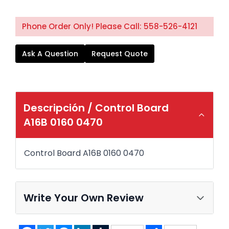
Phone Order Only! Please Call: 558-526-4121
Ask A Question
Request Quote
Descripción /
Control Board
A16B 0160 0470
Control Board A16B 0160 0470
Write Your Own Review
Facebook
Twitter
Messenger
LinkedIn
Tumblr
Share