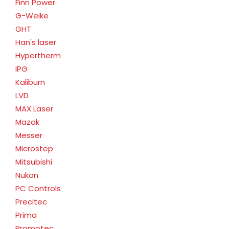
Finn Power
G-Weike
GHT
Han's laser
Hypertherm
IPG
Kaliburn
LVD
MAX Laser
Mazak
Messer
Microstep
Mitsubishi
Nukon
PC Controls
Precitec
Prima
Promotec