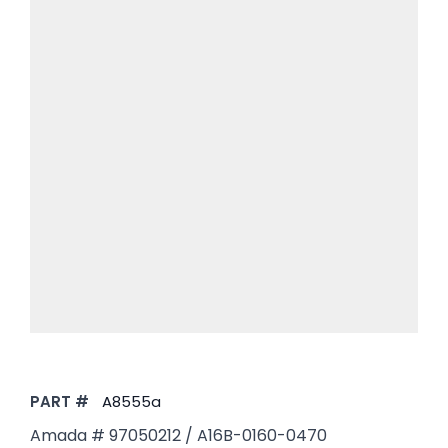
PART #
A8555a
Amada # 97050212 / A16B-0160-0470