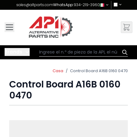
Skip to Content
sales@altparts.com
WhatsApp:
934-219-3960
Brands
Casa
/
Control Board A16B 0160 0470
Control Board A16B 0160
0470