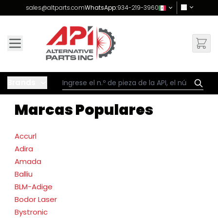
Skip to Content
sales@altparts.com
WhatsApp:
934-219-3960
Brands
Marcas Populares
Accurl
Adira
Amada
Balliu
BLM-Adige
Bodor Laser
Bystronic