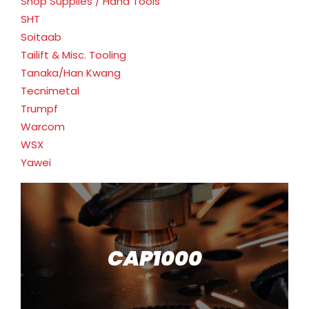
Shop Supplies / Hand Tools
SHT
Soitaab
Tailift & Misc. Tooling
Tanaka/Han Kwang
Tecnimetal
Trumpf
Warcom
WSX
Yawei
CAP1000