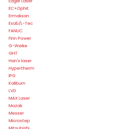
Eagle Laser
EC+Ophit
Ermaksan
Esab/L-Tec
FANUC
Finn Power
G-Weike
GHT
Han's laser
Hypertherm
IPG
Kaliburn
LVD
MAX Laser
Mazak
Messer
Microstep
Mitsubishi