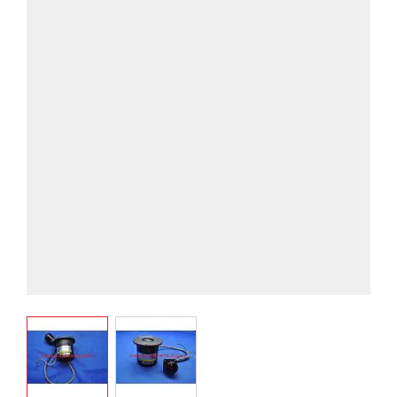
View larger image
View larger image