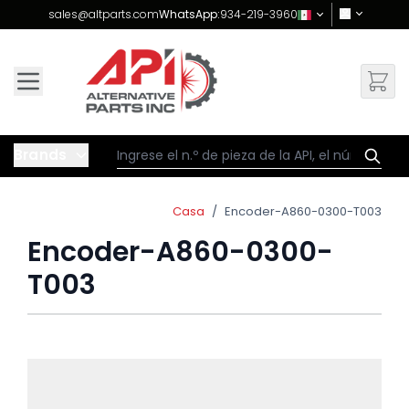
Skip to Content
sales@altparts.com
WhatsApp:
934-219-3960
Brands
Casa
/
Encoder-A860-0300-T003
Encoder-A860-0300-
T003