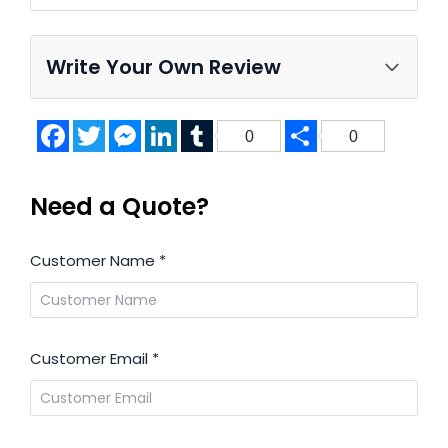
Write Your Own Review
Facebook
Twitter
Messenger
LinkedIn
Tumblr
Share
0
0
Need a Quote?
Customer Name
*
Customer Email
*