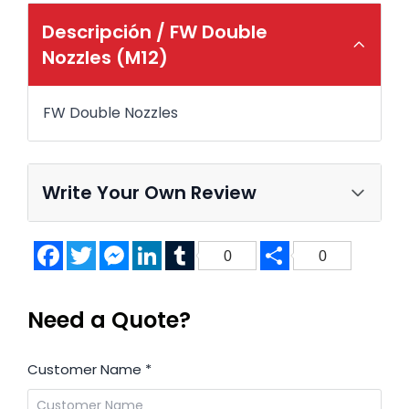
Descripción /
FW Double
Nozzles (M12)
FW Double Nozzles
Write Your Own Review
Facebook
Twitter
Messenger
LinkedIn
Tumblr
Share
0
0
Need a Quote?
Customer Name
*