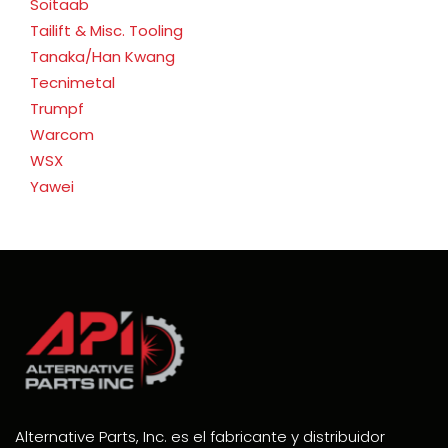
Soitaab
Tailift & Misc. Tooling
Tanaka/Han Kwang
Tecnimetal
Trumpf
Warcom
WSX
Yawei
Alternative Parts, Inc. es el fabricante y distribuidor