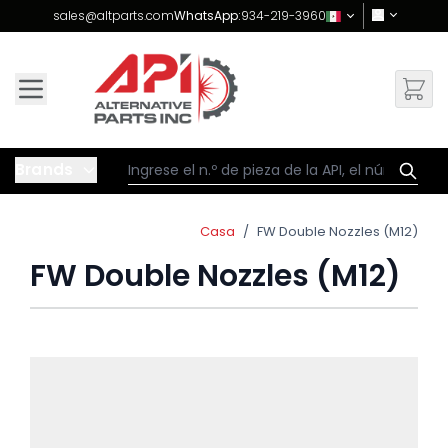
Skip to Content
sales@altparts.com
WhatsApp:
934-219-3960
Brands
Casa
/
FW Double Nozzles (M12)
FW Double Nozzles (M12)