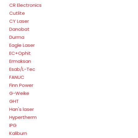
CR Electronics
Cutlite
CY Laser
Danobat
Durma
Eagle Laser
EC+Ophit
Ermaksan
Esab/L-Tec
FANUC
Finn Power
G-Weike
GHT
Han's laser
Hypertherm
IPG
Kaliburn