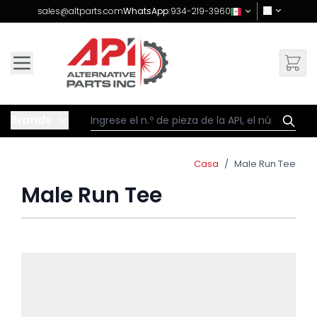
Skip to Content
sales@altparts.com
WhatsApp:
934-219-3960
Brands
Casa
/
Male Run Tee
Male Run Tee