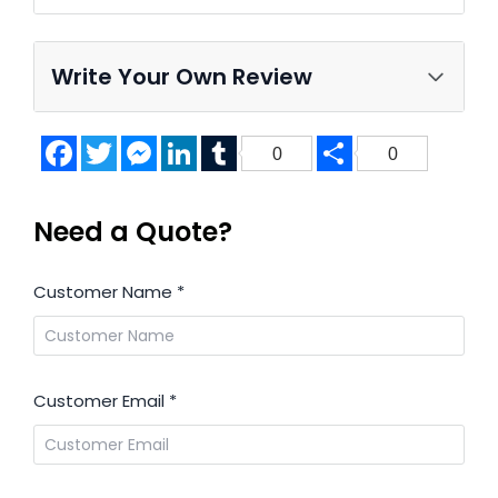
Write Your Own Review
Facebook
Twitter
Messenger
LinkedIn
Tumblr
Share
0
0
Need a Quote?
Customer Name
*
Customer Email
*