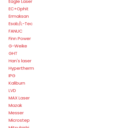
Eagle Laser
EC+Ophit
Ermaksan
Esab/L-Tec
FANUC
Finn Power
G-Weike
GHT
Han's laser
Hypertherm
IPG
Kaliburn
LVD
MAX Laser
Mazak
Messer
Microstep
Mitsubishi