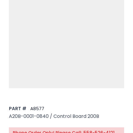
PART #
A8577
A20B-0001-0840 / Control Board 200B
Phone Order Only! Please Call: 558-526-4121