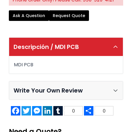
Ask A Question
Request Quote
Descripción /
MDI PCB
MDI PCB
Write Your Own Review
Facebook
Twitter
Messenger
LinkedIn
Tumblr
Share
0
0
Need a Quote?