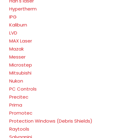
Han's laser
Hypertherm
IPG
Kaliburn
LVD
MAX Laser
Mazak
Messer
Microstep
Mitsubishi
Nukon
PC Controls
Precitec
Prima
Promotec
Protection Windows (Debris Shields)
Raytools
Salvagnini