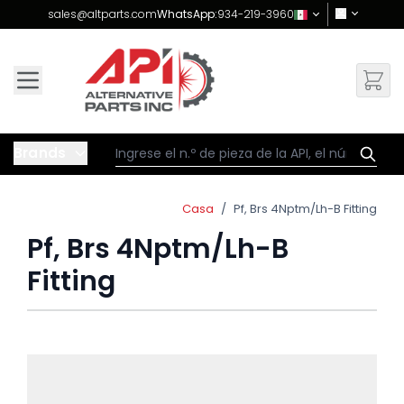
Skip to Content
sales@altparts.com
WhatsApp:
934-219-3960
Brands
Casa
/
Pf, Brs 4Nptm/Lh-B Fitting
Pf, Brs 4Nptm/Lh-B
Fitting