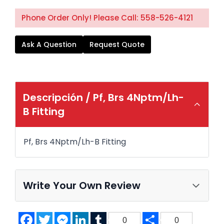
Phone Order Only! Please Call: 558-526-4121
Ask A Question
Request Quote
Descripción /
Pf, Brs 4Nptm/Lh-
B Fitting
Pf, Brs 4Nptm/Lh-B Fitting
Write Your Own Review
Facebook
Twitter
Messenger
LinkedIn
Tumblr
Share
0
0