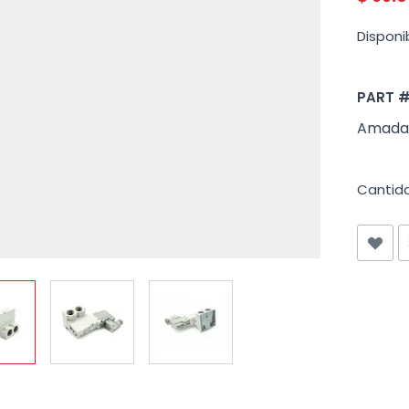
Disponib
PART 
Amada 
Cantid
iew larger image
View larger image
View larger image