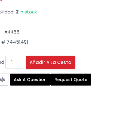
ilidad:
2
In stock
#
A4455
# 74451491
ad
Añadir A La Cesta
Ask A Question
Request Quote