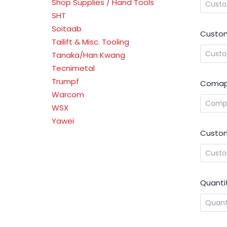
Shop Supplies / Hand Tools
SHT
Soitaab
Custom
Tailift & Misc. Tooling
Tanaka/Han Kwang
Tecnimetal
Trumpf
Comap
Warcom
WSX
Yawei
Custom
Quanti