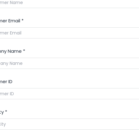
er Email
*
ny Name
*
er ID
ty
*