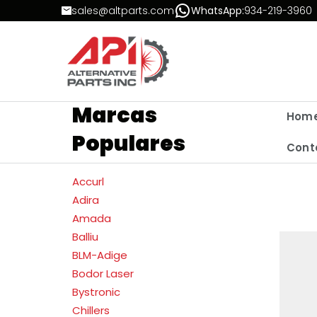
Skip to Content
sales@altparts.com
WhatsApp:
934-219-3960
Marcas
Hom
Populares
Cont
Accurl
Adira
Amada
Balliu
BLM-Adige
Bodor Laser
Bystronic
Chillers