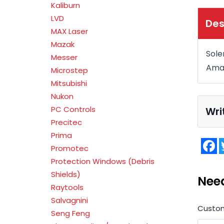
Kaliburn
LVD
Des
MAX Laser
Mazak
Sole
Messer
Ama
Microstep
Mitsubishi
Nukon
PC Controls
Wri
Precitec
Prima
F
Promotec
Protection Windows (Debris
Shields)
Nee
Raytools
Salvagnini
Custo
Seng Feng