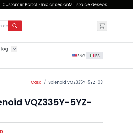
Customer Portal
Iniciar sesión
Mi lista de deseos
Cambiar
Blog
Show submenu for Blog
ENG
ES
Casa
/
Solenoid VQZ335Y-5YZ-03
enoid VQZ335Y-5YZ-
0