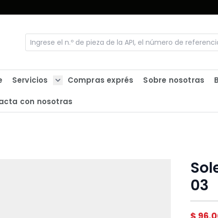
e
Servicios
Compras exprés
Sobre nosotras
Show submenu for Servicios
acta con nosotras
Sol
03
$ 96.0