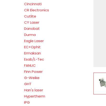
Cincinnati
CR Electronics
Cutlite
CY Laser
Danobat
Durma
Eagle Laser
EC+Ophit
Ermaksan
Esab/L-Tec
FANUC
Finn Power
V
G-Weike
GHT
Han's laser
Hypertherm
IPG