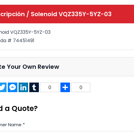
cripción /
Solenoid VQZ335Y-5YZ-03
noid VQZ335Y-5YZ-03
da # 74451491
te Your Own Review
acebook
Twitter
Messenger
LinkedIn
Tumblr
Share
0
0
d a Quote?
mer Name
*