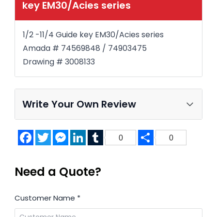
key EM30/Acies series
1/2 -11/4 Guide key EM30/Acies series
Amada # 74569848 / 74903475
Drawing # 3008133
Write Your Own Review
Facebook
Twitter
Messenger
LinkedIn
Tumblr
Share
0
0
Need a Quote?
Customer Name
*