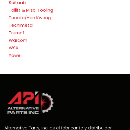
Soitaab
Tailift & Misc. Tooling
Tanaka/Han Kwang
Tecnimetal
Trumpf
Warcom
WSX
Yawei
Alternative Parts, Inc. es el fabricante y distribuidor