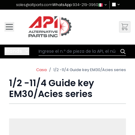
Skip to Content
sales@altparts.com
WhatsApp:
934-219-3960
Brands
Casa
/
1/2 -11/4 Guide key EM30/Acies series
1/2 -11/4 Guide key
EM30/Acies series