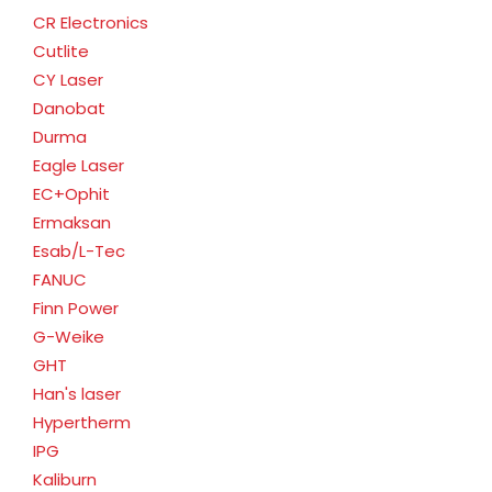
CR Electronics
Cutlite
CY Laser
Danobat
Durma
Eagle Laser
EC+Ophit
Ermaksan
Esab/L-Tec
FANUC
Finn Power
G-Weike
GHT
Han's laser
Hypertherm
IPG
Kaliburn