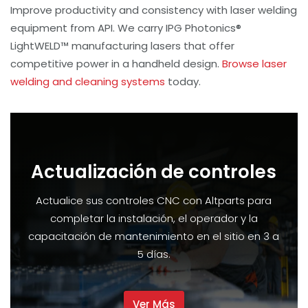
Improve productivity and consistency with laser welding
equipment from API. We carry IPG Photonics®
LightWELD™ manufacturing lasers that offer
competitive power in a handheld design.
Browse laser
welding and cleaning systems
today.
Actualización de controles
Actualice sus controles CNC con Altparts para
completar la instalación, el operador y la
capacitación de mantenimiento en el sitio en 3 a
5 días.
Ver Más