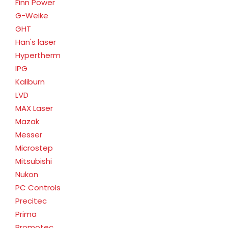
Finn Power
G-Weike
GHT
Han's laser
Hypertherm
IPG
Kaliburn
LVD
MAX Laser
Mazak
Messer
Microstep
Mitsubishi
Nukon
PC Controls
Precitec
Prima
Promotec