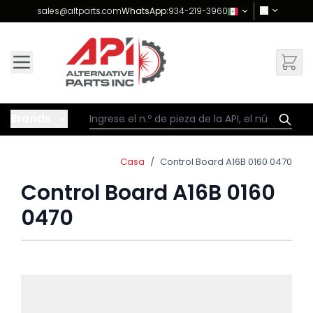
Skip to Content
sales@altparts.com
WhatsApp:
934-219-3960
Brands
Casa
/
Control Board A16B 0160 0470
Control Board A16B 0160
0470