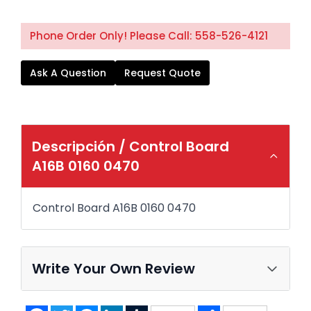
Phone Order Only! Please Call: 558-526-4121
Ask A Question
Request Quote
Descripción /
Control Board
A16B 0160 0470
Control Board A16B 0160 0470
Write Your Own Review
Facebook
Twitter
Messenger
LinkedIn
Tumblr
Share