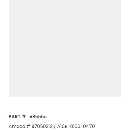
PART #
A8555a
Amada # 97050212 / A16B-0160-0470