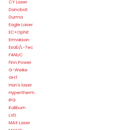
CY Laser
Danobat
Durma
Eagle Laser
EC+Ophit
Ermaksan
Esab/L-Tec
FANUC
Finn Power
G-Weike
GHT
Han's laser
Hypertherm
IPG
Kaliburn
LVD
MAX Laser