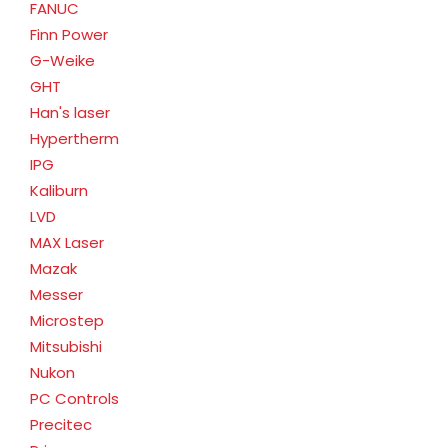
FANUC
Finn Power
G-Weike
GHT
Han's laser
Hypertherm
IPG
Kaliburn
LVD
MAX Laser
Mazak
Messer
Microstep
Mitsubishi
Nukon
PC Controls
Precitec