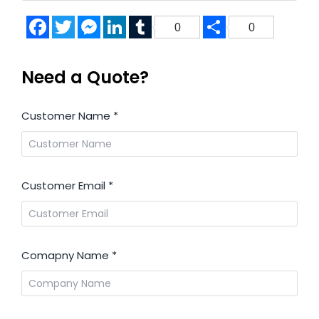
Facebook
Twitter
Messenger
LinkedIn
Tumblr
Share
0
0
Need a Quote?
Customer Name
*
Customer Email
*
Comapny Name
*