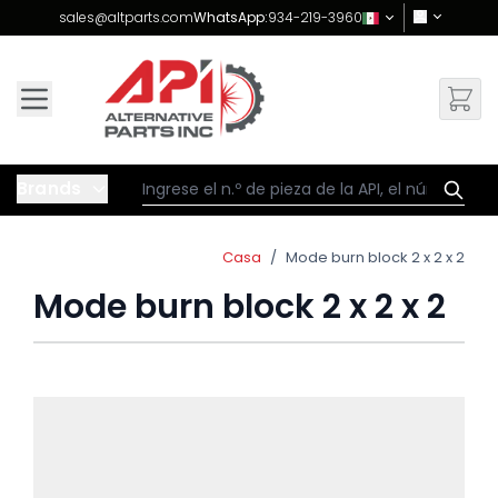
Skip to Content
sales@altparts.com
WhatsApp:
934-219-3960
Brands
Casa
/
Mode burn block 2 x 2 x 2
Mode burn block 2 x 2 x 2