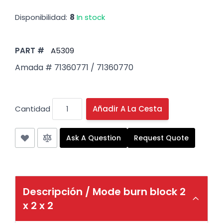
Disponibilidad:
8
In stock
PART #
A5309
Amada # 71360771 /
71360770
Cantidad
Añadir A La Cesta
Ask A Question
Request Quote
Descripción /
Mode burn block 2
x 2 x 2