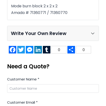
Mode burn block 2 x 2 x 2
Amada # 71360771 /
71360770
Write Your Own Review
Facebook
Twitter
Messenger
LinkedIn
Tumblr
Share
0
0
Need a Quote?
Customer Name
*
Customer Email
*