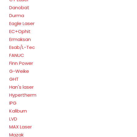
Danobat
Durma
Eagle Laser
EC+Ophit
Ermaksan
Esab/L-Tec
FANUC
Finn Power
G-Weike
GHT
Han's laser
Hypertherm
IPG
Kaliburn
LVD
MAX Laser
Mazak