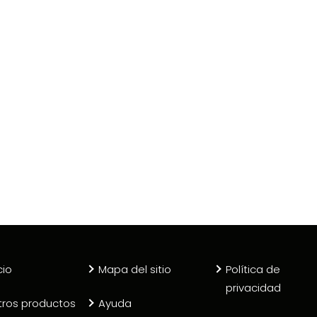
cio
Mapa del sitio
Política de
privacidad
tros productos
Ayuda