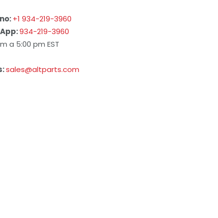
no:
+1 934-219-3960
App:
934-219-3960
am a 5:00 pm EST
s:
sales@altparts.com