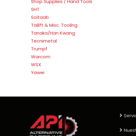
Shop Supplies / Hand Tools
SHT
Soitaab
Tailift & Misc. Tooling
Tanaka/Han Kwang
Tecnimetal
Trumpf
Warcom
WSX
Yawei
Servi
Nues