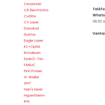
Cincinnati
Teléfo
CR Electronics
Whats
Cutlite
08:30 
CY Laser
Danobat
Venta
Durma
Eagle Laser
EC+Ophit
Ermaksan
Esab/L-Tec
FANUC
Finn Power
G-Weike
GHT
Han's laser
Hypertherm
IPG