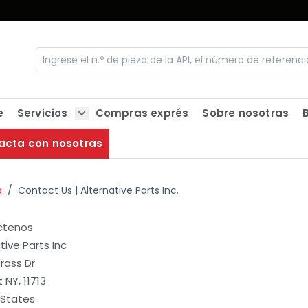
e
Servicios
Compras exprés
Sobre nosotras
Show submenu for Servicios
acta con nosotras
a
/
Contact Us | Alternative Parts Inc.
ctenos
tive Parts Inc
rass Dr
t NY, 11713
 States