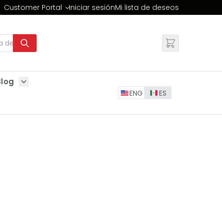
Customer Portal
Iniciar sesión
Mi lista de deseos
Cambiar
Blog
Show submenu for Blog
ENG
ES