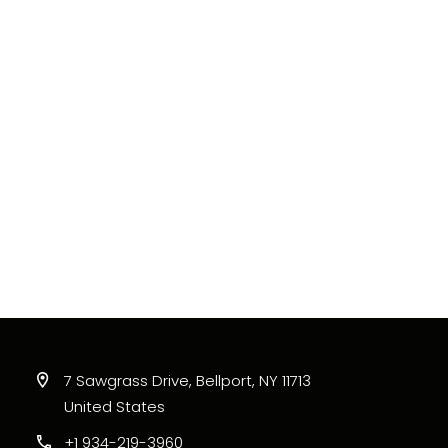
7 Sawgrass Drive, Bellport, NY 11713
United States
+1 934-219-3960