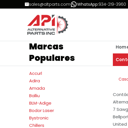
Skip to Content
sales@altparts.com
WhatsApp:
934-219-3960
Marcas
Hom
Populares
Cont
Accurl
Cas
Adira
Amada
Contá
Balliu
Alterna
BLM-Adige
7 Sawg
Bodor Laser
Bellpor
Bystronic
United
Chillers