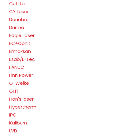
Cutlite
CY Laser
Danobat
Durma
Eagle Laser
EC+Ophit
Ermaksan
Esab/L-Tec
FANUC
Finn Power
G-Weike
GHT
Han's laser
Hypertherm
IPG
Kaliburn
LVD