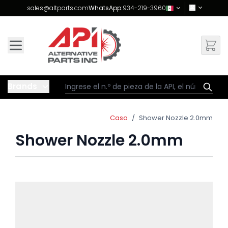
Skip to Content
sales@altparts.com
WhatsApp:
934-219-3960
Brands
Casa
/
Shower Nozzle 2.0mm
Shower Nozzle 2.0mm