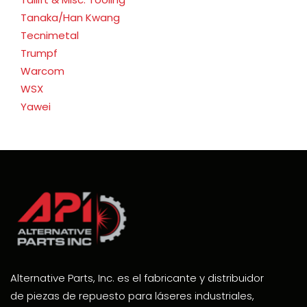
Tanaka/Han Kwang
Tecnimetal
Trumpf
Warcom
WSX
Yawei
Alternative Parts, Inc. es el fabricante y distribuidor
de piezas de repuesto para láseres industriales,