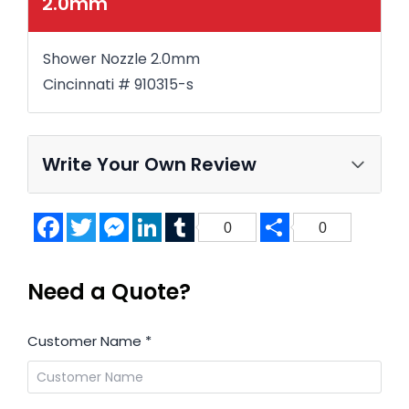
2.0mm
Shower Nozzle 2.0mm
Cincinnati # 910315-s
Write Your Own Review
Facebook
Twitter
Messenger
LinkedIn
Tumblr
Share
0
0
Need a Quote?
Customer Name
*