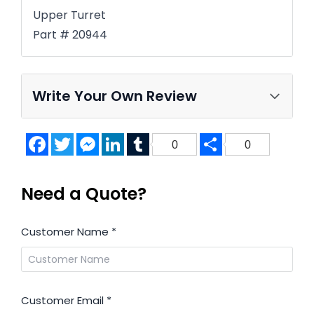
Upper Turret
Part # 20944
Write Your Own Review
Facebook
Twitter
Messenger
LinkedIn
Tumblr
Share
0
0
Need a Quote?
Customer Name
*
Customer Email
*