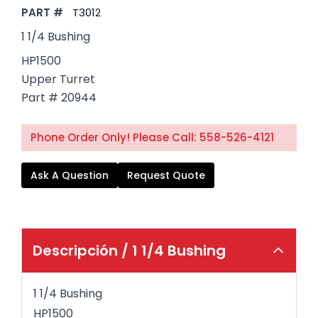
PART #
T3012
1 1/4 Bushing
HP1500
Upper Turret
Part # 20944
Phone Order Only! Please Call: 558-526-4121
Ask A Question
Request Quote
Descripción /
1 1/4 Bushing
1 1/4 Bushing
HP1500