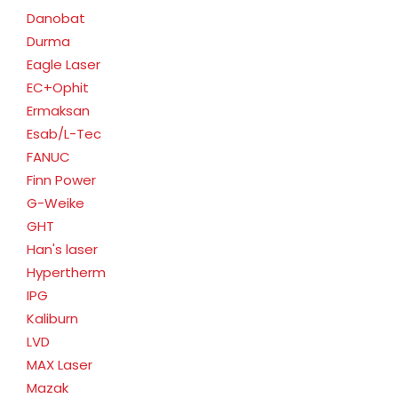
Danobat
Durma
Eagle Laser
EC+Ophit
Ermaksan
Esab/L-Tec
FANUC
Finn Power
G-Weike
GHT
Han's laser
Hypertherm
IPG
Kaliburn
LVD
MAX Laser
Mazak