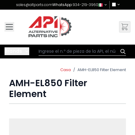
Skip to Content
sales@altparts.com
WhatsApp:
934-219-3960
Brands
Casa
/
AMH-EL850 Filter Element
AMH-EL850 Filter
Element