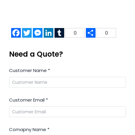
Facebook
Twitter
Messenger
LinkedIn
Tumblr
Share
0
0
Need a Quote?
Customer Name
*
Customer Email
*
Comapny Name
*