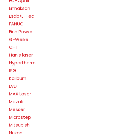
EC+Ophit
Ermaksan
Esab/L-Tec
FANUC
Finn Power
G-Weike
GHT
Han's laser
Hypertherm
IPG
Kaliburn
LVD
MAX Laser
Mazak
Messer
Microstep
Mitsubishi
Nukon