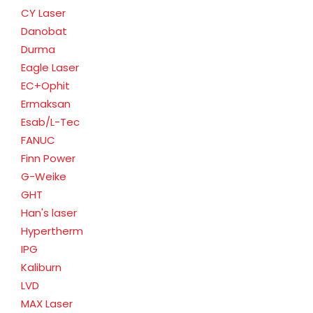
CY Laser
Danobat
Durma
Eagle Laser
EC+Ophit
Ermaksan
Esab/L-Tec
FANUC
Finn Power
G-Weike
GHT
Han's laser
Hypertherm
IPG
Kaliburn
LVD
MAX Laser