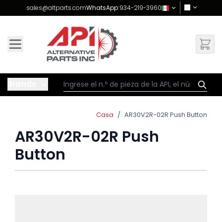
Skip to Content
sales@altparts.com
WhatsApp:
934-219-3960
Brands
Casa
/
AR30V2R-02R Push Button
AR30V2R-02R Push
Button