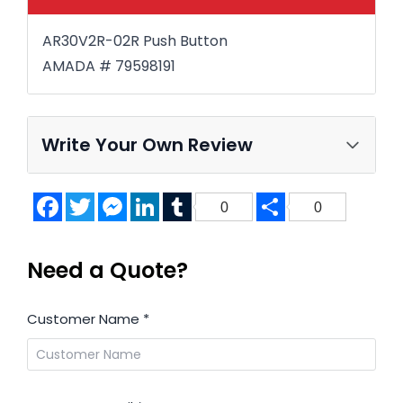
AR30V2R-02R Push Button
AMADA # 79598191
Write Your Own Review
Facebook
Twitter
Messenger
LinkedIn
Tumblr
Share
0
0
Need a Quote?
Customer Name
*