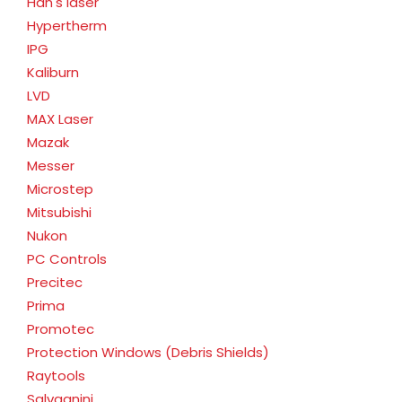
Han's laser
Hypertherm
IPG
Kaliburn
LVD
MAX Laser
Mazak
Messer
Microstep
Mitsubishi
Nukon
PC Controls
Precitec
Prima
Promotec
Protection Windows (Debris Shields)
Raytools
Salvagnini