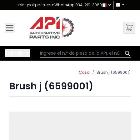
Skip to Content
sales@altparts.com
WhatsApp:
934-219-3960
Brands
Casa
/
Brush j (6599001)
Brush j (6599001)