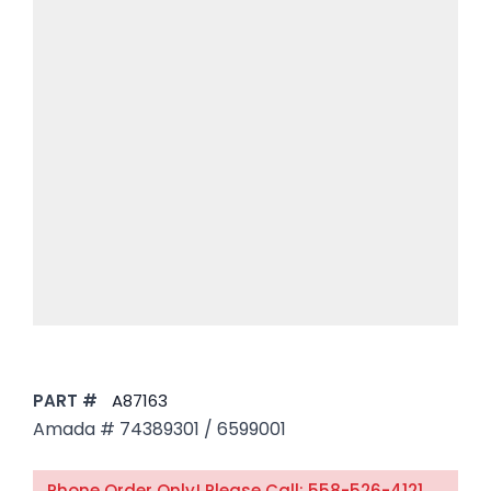
PART #
A87163
Amada # 74389301 / 6599001
Phone Order Only! Please Call: 558-526-4121