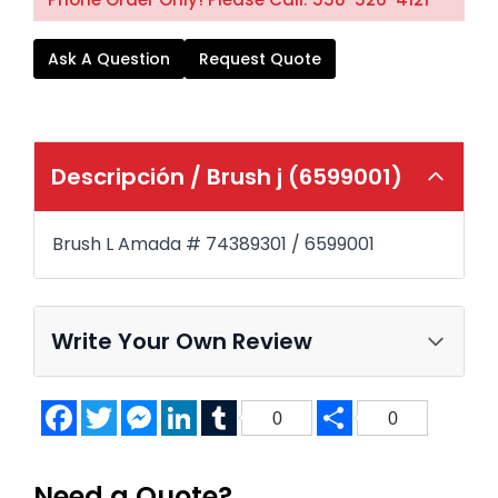
Ask A Question
Request Quote
Descripción /
Brush j (6599001)
Brush L Amada # 74389301 / 6599001
Write Your Own Review
Facebook
Twitter
Messenger
LinkedIn
Tumblr
Share
0
0
Need a Quote?