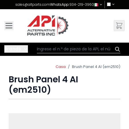
Skip to Content
sales@altparts.com
WhatsApp:
934-219-3960
Brands
Casa
/
Brush Panel 4 AI (em2510)
Brush Panel 4 AI
(em2510)