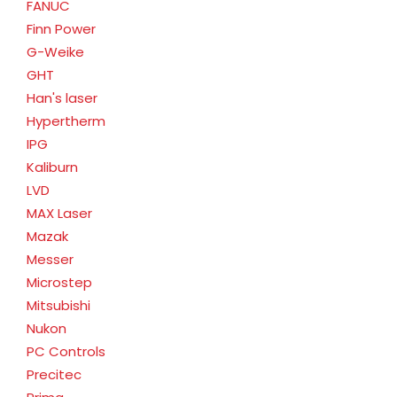
FANUC
Finn Power
G-Weike
GHT
Han's laser
Hypertherm
IPG
Kaliburn
LVD
MAX Laser
Mazak
Messer
Microstep
Mitsubishi
Nukon
PC Controls
Precitec