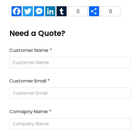
Facebook
Twitter
Messenger
LinkedIn
Tumblr
Share
0
0
Need a Quote?
Customer Name
*
Customer Email
*
Comapny Name
*