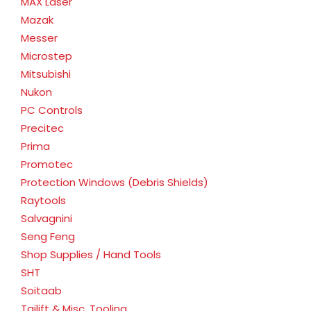
MAX Laser
Mazak
Messer
Microstep
Mitsubishi
Nukon
PC Controls
Precitec
Prima
Promotec
Protection Windows (Debris Shields)
Raytools
Salvagnini
Seng Feng
Shop Supplies / Hand Tools
SHT
Soitaab
Tailift & Misc. Tooling