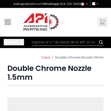
Skip to Content
sales@altparts.com
WhatsApp:
934-219-3960
Brands
Casa
/
Double Chrome Nozzle 1.5mm
Double Chrome Nozzle
1.5mm