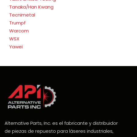
Tanaka/Han Kwang
Tecnimetal
Trumpf
Warcom
WSX
Yawei
Alternative Parts, Inc. es el fabricante y distribuidor
de piezas de repuesto para láseres industriales,