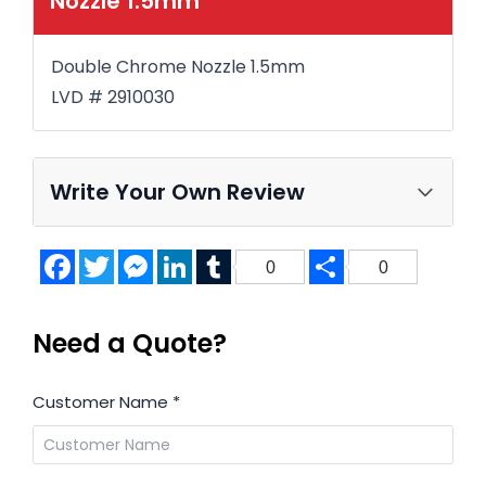
Nozzle 1.5mm
Double Chrome Nozzle 1.5mm
LVD # 2910030
Write Your Own Review
Facebook
Twitter
Messenger
LinkedIn
Tumblr
Share
0
0
Need a Quote?
Customer Name
*