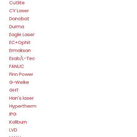
Cutlite
CY Laser
Danobat
Durma
Eagle Laser
EC+Ophit
Ermaksan
Esab/L-Tec
FANUC
Finn Power
G-Weike
GHT
Han's laser
Hypertherm
IPG
Kaliburn
LVD