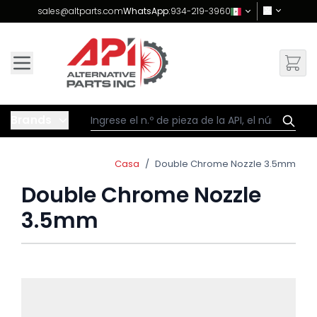
Skip to Content
sales@altparts.com
WhatsApp:
934-219-3960
Brands
Casa
/
Double Chrome Nozzle 3.5mm
Double Chrome Nozzle
3.5mm