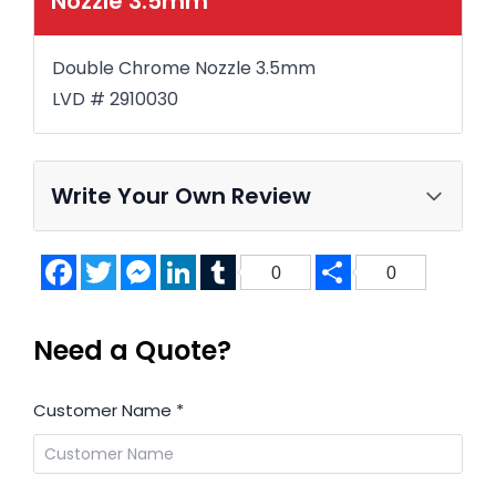
Nozzle 3.5mm
Double Chrome Nozzle 3.5mm
LVD # 2910030
Write Your Own Review
Facebook
Twitter
Messenger
LinkedIn
Tumblr
Share
0
0
Need a Quote?
Customer Name
*