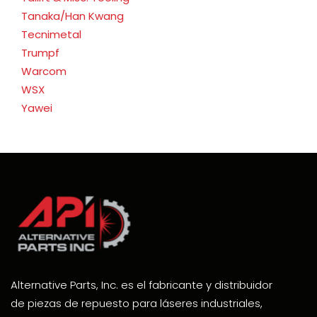
Tanaka/Han Kwang
Tecnimetal
Trumpf
Warcom
WSX
Yawei
Alternative Parts, Inc. es el fabricante y distribuidor
de piezas de repuesto para láseres industriales,