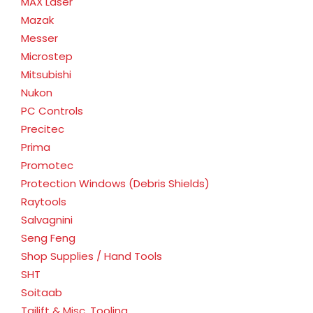
MAX Laser
Mazak
Messer
Microstep
Mitsubishi
Nukon
PC Controls
Precitec
Prima
Promotec
Protection Windows (Debris Shields)
Raytools
Salvagnini
Seng Feng
Shop Supplies / Hand Tools
SHT
Soitaab
Tailift & Misc. Tooling