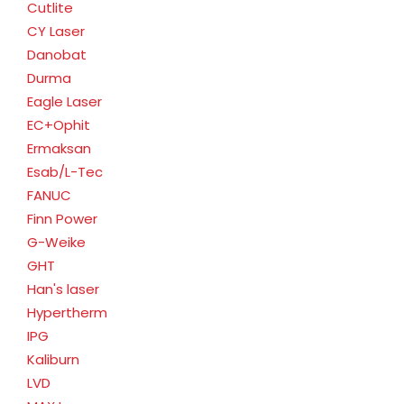
Cutlite
CY Laser
Danobat
Durma
Eagle Laser
EC+Ophit
Ermaksan
Esab/L-Tec
FANUC
Finn Power
G-Weike
GHT
Han's laser
Hypertherm
IPG
Kaliburn
LVD