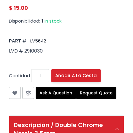
$ 15.00
Disponibilidad:
1
In stock
PART #
LV5642
LVD # 2910030
Cantidad
Añadir A La Cesta
Ask A Question
Request Quote
Descripción /
Double Chrome