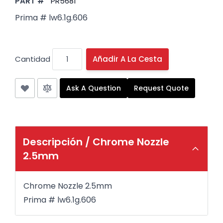
PART #
PR5681
Prima # lw6.1g.606
Cantidad
Añadir A La Cesta
Ask A Question
Request Quote
Descripción /
Chrome Nozzle
2.5mm
Chrome Nozzle 2.5mm
Prima # lw6.1g.606