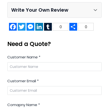
Write Your Own Review
Facebook
Twitter
Messenger
LinkedIn
Tumblr
Share
0
0
Need a Quote?
Customer Name
*
Customer Email
*
Comapny Name
*