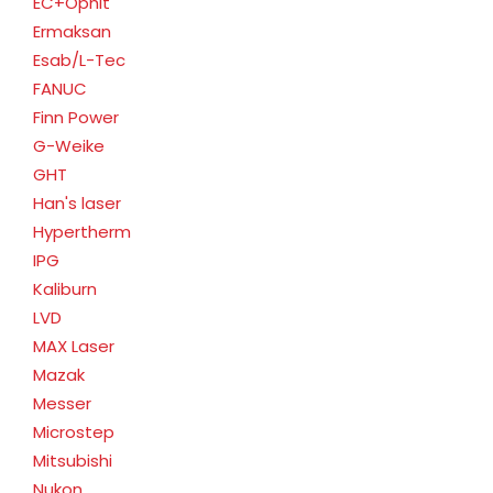
EC+Ophit
Ermaksan
Esab/L-Tec
FANUC
Finn Power
G-Weike
GHT
Han's laser
Hypertherm
IPG
Kaliburn
LVD
MAX Laser
Mazak
Messer
Microstep
Mitsubishi
Nukon