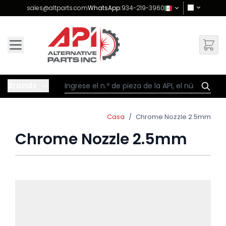
Skip to Content
sales@altparts.com
WhatsApp:
934-219-3960
Brands
Casa
/
Chrome Nozzle 2.5mm
Chrome Nozzle 2.5mm