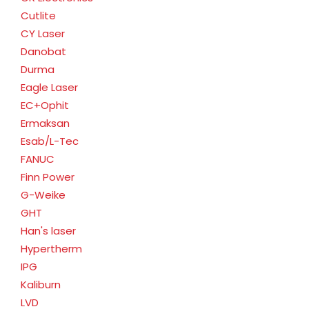
Cutlite
CY Laser
Danobat
Durma
Eagle Laser
EC+Ophit
Ermaksan
Esab/L-Tec
FANUC
Finn Power
G-Weike
GHT
Han's laser
Hypertherm
IPG
Kaliburn
LVD