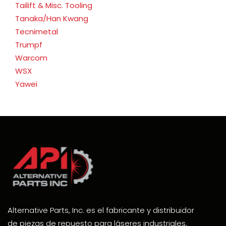
Tailift & Misc. Tooling
Tanaka/Han Kwang
Tecnimetal
Trumpf
Warcom
WSX
Yawei
Alternative Parts, Inc. es el fabricante y distribuidor
de piezas de repuesto para láseres industriales,