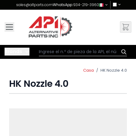
Skip to Content
sales@altparts.com
WhatsApp:
934-219-3960
Brands
Casa
/
HK Nozzle 4.0
HK Nozzle 4.0