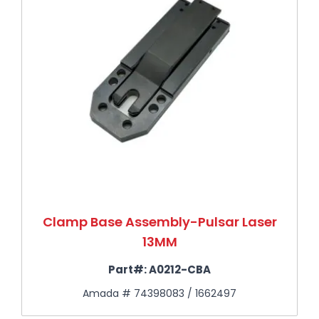
Clamp Base Assembly-Pulsar Laser
13MM
Part#:
A0212-CBA
Amada # 74398083 / 1662497