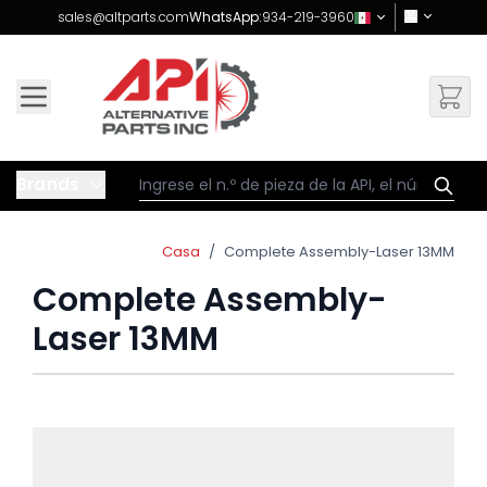
Skip to Content
sales@altparts.com
WhatsApp:
934-219-3960
Brands
Casa
/
Complete Assembly-Laser 13MM
Complete Assembly-
Laser 13MM