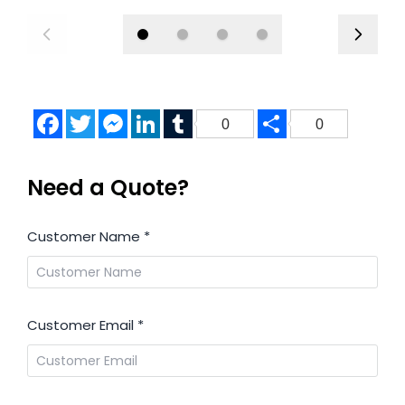
Facebook
Twitter
Messenger
LinkedIn
Tumblr
Share
0
0
Need a Quote?
Customer Name
*
Customer Email
*