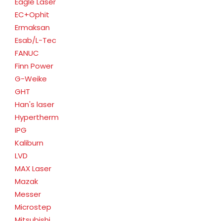
Eagle Laser
EC+Ophit
Ermaksan
Esab/L-Tec
FANUC
Finn Power
G-Weike
GHT
Han's laser
Hypertherm
IPG
Kaliburn
LVD
MAX Laser
Mazak
Messer
Microstep
Mitsubishi