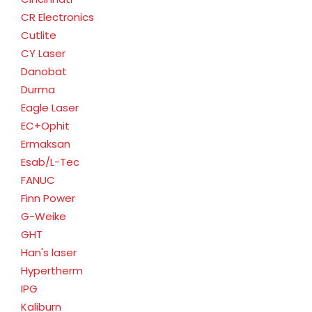
CR Electronics
Cutlite
CY Laser
Danobat
Durma
Eagle Laser
EC+Ophit
Ermaksan
Esab/L-Tec
FANUC
Finn Power
G-Weike
GHT
Han's laser
Hypertherm
IPG
Kaliburn