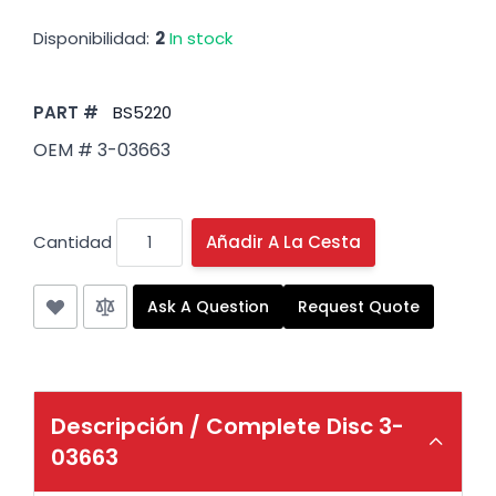
Disponibilidad:
2
In stock
PART #
BS5220
OEM # 3-03663
Cantidad
Añadir A La Cesta
Ask A Question
Request Quote
Descripción /
Complete Disc 3-
03663