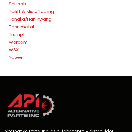
Soitaab
Tailift & Misc. Tooling
Tanaka/Han Kwang
Tecnimetal
Trumpf
Warcom
WSX
Yawei
Alternative Parts, Inc. es el fabricante y distribuidor