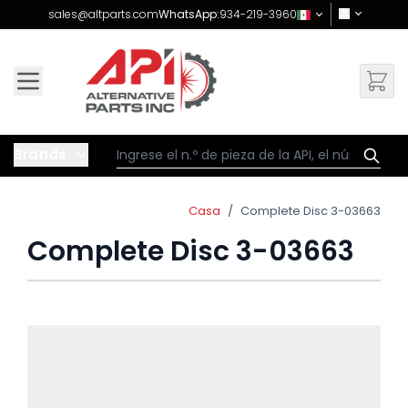
Skip to Content
sales@altparts.com
WhatsApp:
934-219-3960
Brands
Casa
/
Complete Disc 3-03663
Complete Disc 3-03663