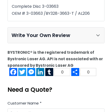
Complete Disc 3-03663
OEM # 3-03663 /BY328-3663-T
/
AL206
Write Your Own Review
BYSTRONIC® is the registered trademark of
Bystronic Laser AG. API is not associated with or
sponsored by Bystronic Laser AG
Facebook
Twitter
Messenger
LinkedIn
Tumblr
Share
0
0
Need a Quote?
Customer Name
*