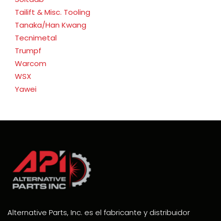
Tailift & Misc. Tooling
Tanaka/Han Kwang
Tecnimetal
Trumpf
Warcom
WSX
Yawei
Alternative Parts, Inc. es el fabricante y distribuidor