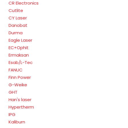
CR Electronics
Cutlite
Die Key - Thick Turret
CY Laser
Amada # 74165112 /
Danobat
488034c / 74306001
Durma
A3141
Disponibilidad:
Eagle Laser
20+
En existencias
EC+Ophit
USD 19.00
Ermaksan
Esab/L-Tec
FANUC
Flat Head Cap Screw-
Finn Power
M6 X 16 Pkg OF 10
G-Weike
Screw M6 X 16 Flat
GHT
A0827
Head
Han's laser
Disponibilidad:
Hypertherm
1
En existencias
IPG
USD 3.00
Kaliburn