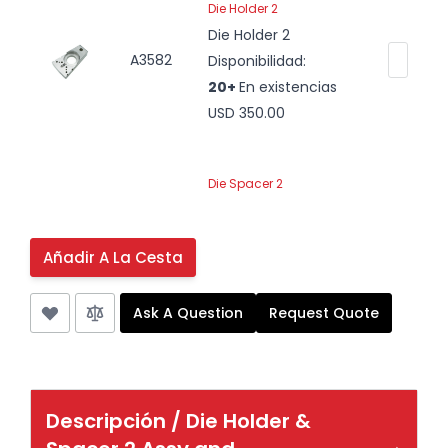
Die Holder 2
Die Holder 2
A3582
Disponibilidad:
20+
En existencias
USD 350.00
Die Spacer 2
827115f / Die Spacer 2
A3562
Disponibilidad:
Añadir A La Cesta
20+
En existencias
USD 129.00
Ask A Question
Request Quote
Dowel Pin M8 X 24
M8x24 / Dowel Pin
A3540
Disponibilidad:
Descripción /
Die Holder &
20+
En existencias