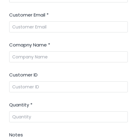
USD 1.90
Customer Email
*
Spring Clip
Amada # 74165299 /
827018
Comapny Name
*
A3545
Disponibilidad:
20+
En existencias
USD 7.00
Customer ID
Screw Pan Head M4 X8
(10 Pack)
Quantity
*
Amada # 71154399 /
Screw Pan Head
A3546
M4x8 Pkg of 10
Disponibilidad:
Notes