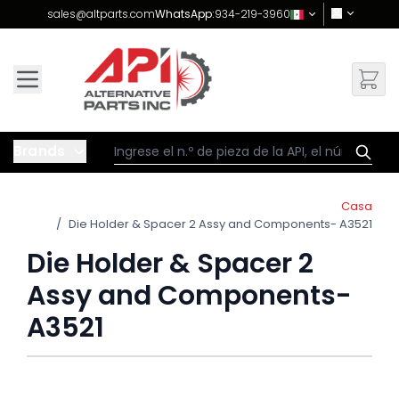
Skip to Content
sales@altparts.com
WhatsApp:
934-219-3960
Brands
Casa
/
Die Holder & Spacer 2 Assy and Components- A3521
Die Holder & Spacer 2
Assy and Components-
A3521