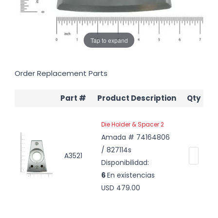
Tap to expand
Order Replacement Parts
Part #
Product Description
Qty
Die Holder & Spacer 2
Amada # 74164806
/ 827114s
A3521
Disponibilidad:
6
En existencias
USD 479.00