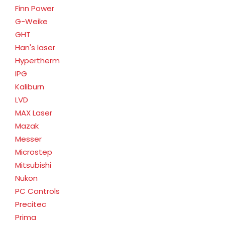
Finn Power
G-Weike
GHT
Han's laser
Hypertherm
IPG
Kaliburn
LVD
MAX Laser
Mazak
Messer
Microstep
Mitsubishi
Nukon
PC Controls
Precitec
Prima