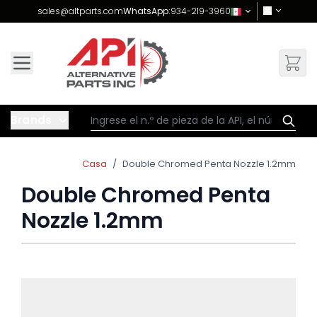
Skip to Content
sales@altparts.com
WhatsApp:
934-219-3960
Brands
Casa
/
Double Chromed Penta Nozzle 1.2mm
Double Chromed Penta
Nozzle 1.2mm