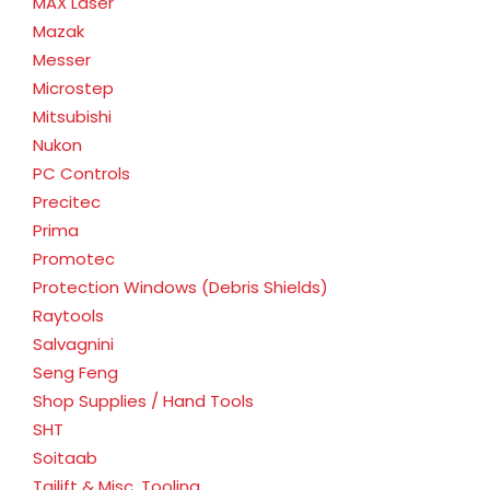
MAX Laser
Mazak
Messer
Microstep
Mitsubishi
Nukon
PC Controls
Precitec
Prima
Promotec
Protection Windows (Debris Shields)
Raytools
Salvagnini
Seng Feng
Shop Supplies / Hand Tools
SHT
Soitaab
Tailift & Misc. Tooling