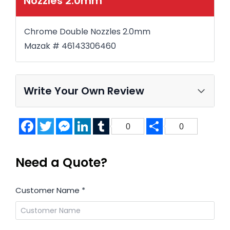
Nozzles 2.0mm
Chrome Double Nozzles 2.0mm
Mazak # 46143306460
Write Your Own Review
Facebook
Twitter
Messenger
LinkedIn
Tumblr
Share
0
0
Need a Quote?
Customer Name
*