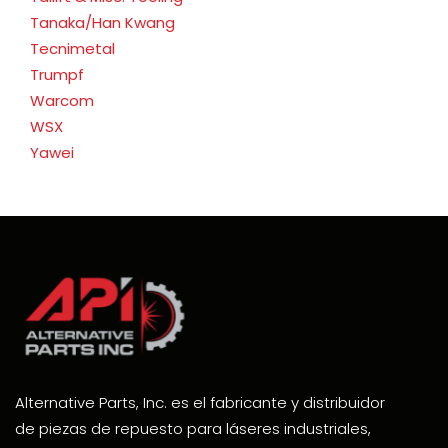
Tanaka/Han Kwang
Tecnimetal
Trumpf
Warcom
WSX
Yawei
Alternative Parts, Inc. es el fabricante y distribuidor
de piezas de repuesto para láseres industriales,