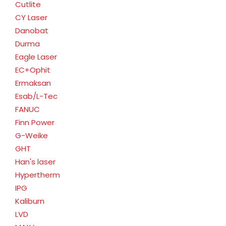
Cutlite
CY Laser
Danobat
Durma
Eagle Laser
EC+Ophit
Ermaksan
Esab/L-Tec
FANUC
Finn Power
G-Weike
GHT
Han's laser
Hypertherm
IPG
Kaliburn
LVD