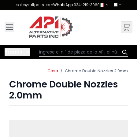
Skip to Content
sales@altparts.com
WhatsApp:
934-219-3960
Brands
Casa
/
Chrome Double Nozzles 2.0mm
Chrome Double Nozzles
2.0mm