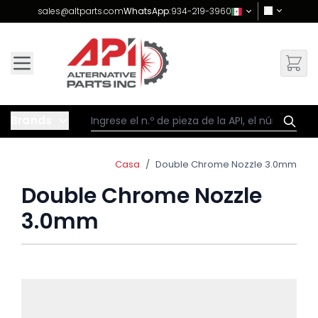
Skip to Content
sales@altparts.com
WhatsApp:
934-219-3960
Brands
Casa
/
Double Chrome Nozzle 3.0mm
Double Chrome Nozzle
3.0mm