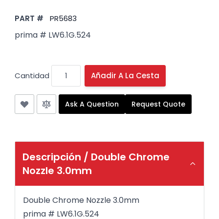
PART #
PR5683
prima # LW6.1G.524
Cantidad
Añadir A La Cesta
Ask A Question
Request Quote
Descripción /
Double Chrome
Nozzle 3.0mm
Double Chrome Nozzle 3.0mm
prima # LW6.1G.524