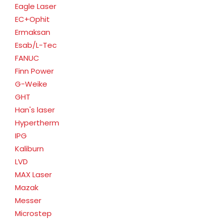
Eagle Laser
EC+Ophit
Ermaksan
Esab/L-Tec
FANUC
Finn Power
G-Weike
GHT
Han's laser
Hypertherm
IPG
Kaliburn
LVD
MAX Laser
Mazak
Messer
Microstep