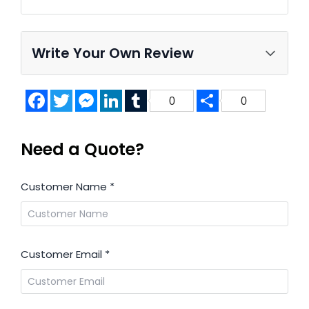
Write Your Own Review
Facebook
Twitter
Messenger
LinkedIn
Tumblr
Share
0
0
Need a Quote?
Customer Name
*
Customer Email
*