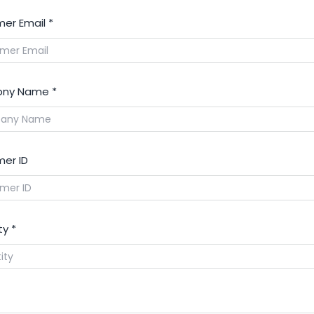
er Email
*
ny Name
*
er ID
ty
*