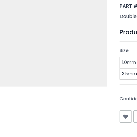
PART 
Double
Produ
Size
1.0mm
3.5mm
Cantid