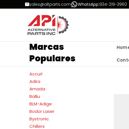
Skip to Content
sales@altparts.com
WhatsApp:
934-219-3960
Marcas
Hom
Populares
Cont
Accurl
Adira
Amada
Balliu
BLM-Adige
Bodor Laser
Bystronic
Chillers