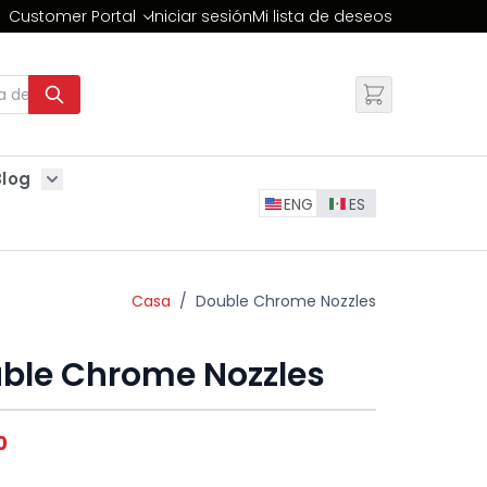
Customer Portal
Iniciar sesión
Mi lista de deseos
Cambiar
Blog
Show submenu for Blog
ENG
ES
Casa
/
Double Chrome Nozzles
ble Chrome Nozzles
0