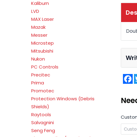
Kaliburn
LVD
Des
MAX Laser
Mazak
Doub
Messer
Microstep
Mitsubishi
Wri
Nukon
PC Controls
Precitec
F
Prima
Promotec
Protection Windows (Debris
Nee
Shields)
Raytools
Custo
Salvagnini
Seng Feng