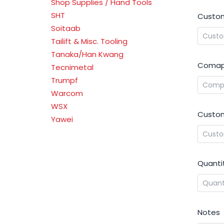
Shop Supplies / Hand Tools
SHT
Custom
Soitaab
Tailift & Misc. Tooling
Tanaka/Han Kwang
Comap
Tecnimetal
Trumpf
Warcom
WSX
Custom
Yawei
Quanti
Notes