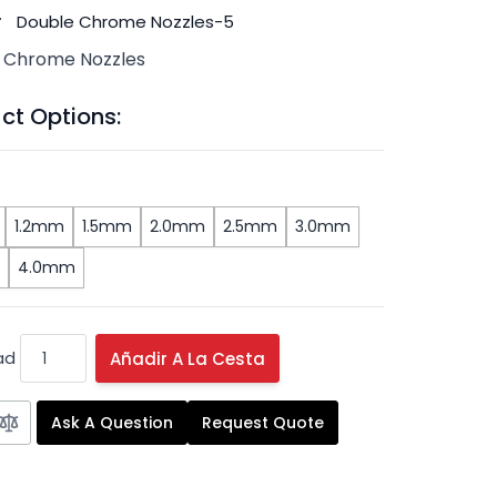
#
Double Chrome Nozzles-5
 Chrome Nozzles
ct Options:
1.2mm
1.5mm
2.0mm
2.5mm
3.0mm
4.0mm
ad
Añadir A La Cesta
Ask A Question
Request Quote