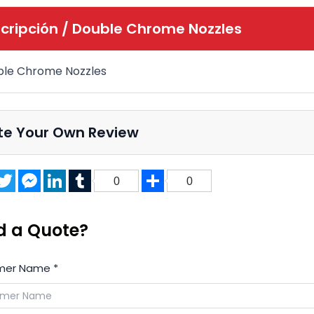
cripción /
Double Chrome Nozzles
le Chrome Nozzles
te Your Own Review
acebook
Twitter
Messenger
LinkedIn
Tumblr
Share
0
0
d a Quote?
mer Name
*