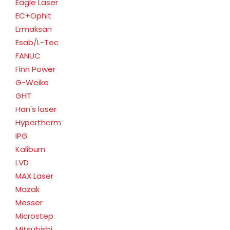
Eagle Laser
EC+Ophit
Ermaksan
Esab/L-Tec
FANUC
Finn Power
G-Weike
GHT
Han's laser
Hypertherm
IPG
Kaliburn
LVD
MAX Laser
Mazak
Messer
Microstep
Mitsubishi