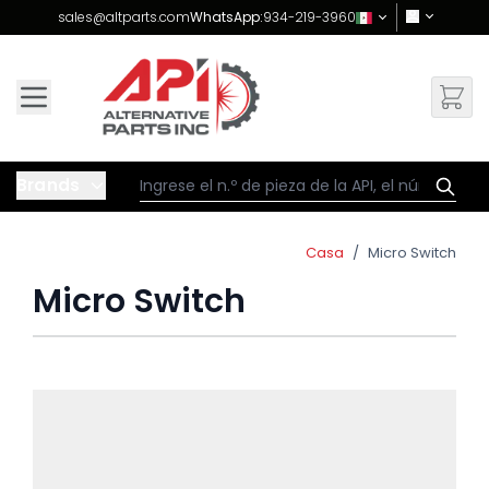
Skip to Content
sales@altparts.com
WhatsApp:
934-219-3960
Brands
Casa
/
Micro Switch
Micro Switch