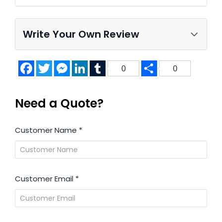
Write Your Own Review
Facebook
Twitter
Messenger
LinkedIn
Tumblr
Share
0
0
Need a Quote?
Customer Name
*
Customer Email
*