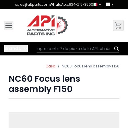
Skip to Content
sales@altparts.com
WhatsApp:
934-219-3960
Brands
Casa
/
NC60 Focus lens assembly F150
NC60 Focus lens
assembly F150