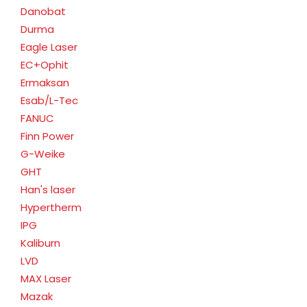
Danobat
Durma
Eagle Laser
EC+Ophit
Ermaksan
Esab/L-Tec
FANUC
Finn Power
G-Weike
GHT
Han's laser
Hypertherm
IPG
Kaliburn
LVD
MAX Laser
Mazak