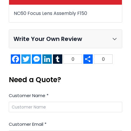
NC60 Focus Lens Assembly F150
Write Your Own Review
Facebook
Twitter
Messenger
LinkedIn
Tumblr
Share
0
0
Need a Quote?
Customer Name
*
Customer Email
*