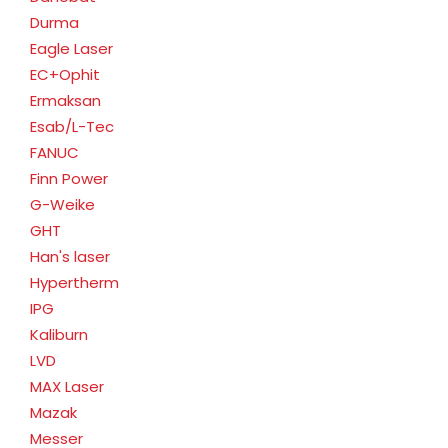
Durma
Eagle Laser
EC+Ophit
Ermaksan
Esab/L-Tec
FANUC
Finn Power
G-Weike
GHT
Han's laser
Hypertherm
IPG
Kaliburn
LVD
MAX Laser
Mazak
Messer