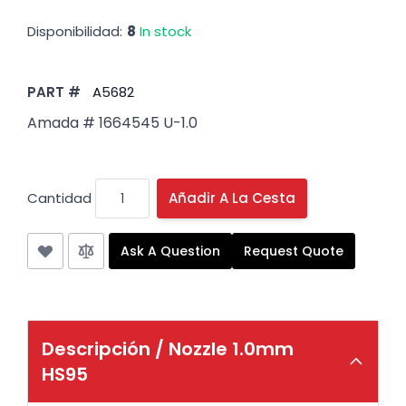
Disponibilidad:
8
In stock
PART #
A5682
Amada # 1664545 U-1.0
Cantidad
Añadir A La Cesta
Ask A Question
Request Quote
Descripción /
Nozzle 1.0mm
HS95