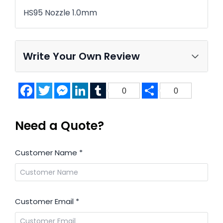
HS95 Nozzle 1.0mm
Write Your Own Review
Facebook
Twitter
Messenger
LinkedIn
Tumblr
Share
0
0
Need a Quote?
Customer Name
*
Customer Email
*