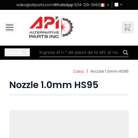
Skip to Content
sales@altparts.com
WhatsApp:
934-219-3960
Brands
Casa
/
Nozzle 1.0mm HS95
Nozzle 1.0mm HS95