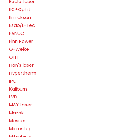
Eagle Laser
EC+Ophit
Ermaksan
Esab/L-Tec
FANUC
Finn Power
G-Weike
GHT
Han's laser
Hypertherm
IPG
Kaliburn
LVD
MAX Laser
Mazak
Messer
Microstep
Mitsubishi