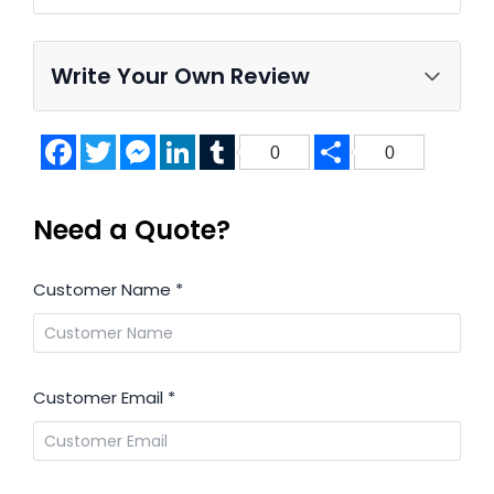
Write Your Own Review
Facebook
Twitter
Messenger
LinkedIn
Tumblr
Share
0
0
Need a Quote?
Customer Name
*
Customer Email
*