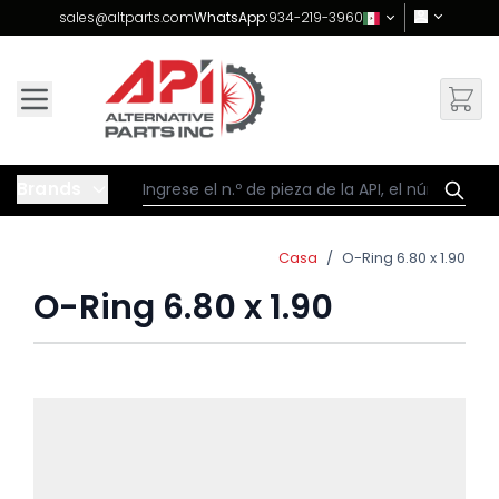
Skip to Content
sales@altparts.com
WhatsApp:
934-219-3960
Brands
Casa
/
O-Ring 6.80 x 1.90
O-Ring 6.80 x 1.90