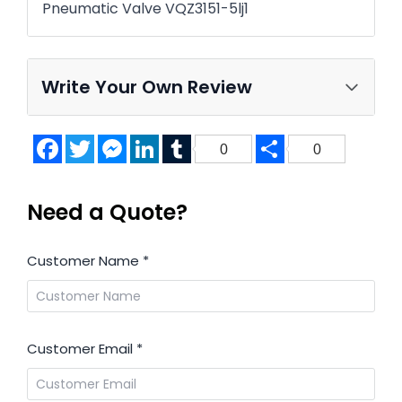
Pneumatic Valve VQZ3151-5lj1
Write Your Own Review
Facebook
Twitter
Messenger
LinkedIn
Tumblr
Share
0
0
Need a Quote?
Customer Name
*
Customer Email
*