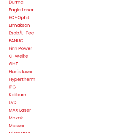
Durma
Eagle Laser
EC+Ophit
Ermaksan
Esab/L-Tec
FANUC
Finn Power
G-Weike
GHT
Han's laser
Hypertherm
IPG
Kaliburn
LVD
MAX Laser
Mazak
Messer