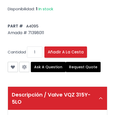
Disponibilidad:
1
In stock
PART #
A4095
Amada # 71398011
Cantidad
Añadir A La Cesta
Ask A Question
Request Quote
Descripción /
Valve VQZ 315Y-
5LO