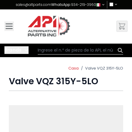
Skip to Content
sales@altparts.com
WhatsApp:
934-219-3960
Brands
Casa
/
Valve VQZ 315Y-5LO
Valve VQZ 315Y-5LO