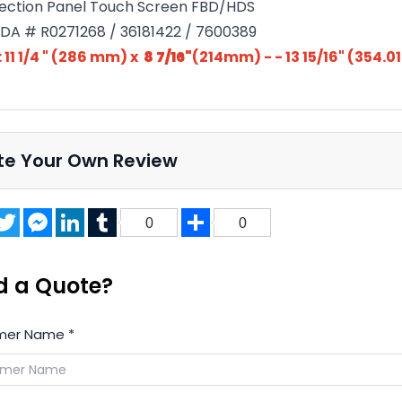
ection Panel Touch Screen FBD/HDS
A # R0271268 / 36181422 / 7600389
: 11 1/4 " (286 mm) x
8 7/16"
(214mm) - - 13 15/16" (354.
te Your Own Review
acebook
Twitter
Messenger
LinkedIn
Tumblr
Share
0
0
d a Quote?
mer Name
*