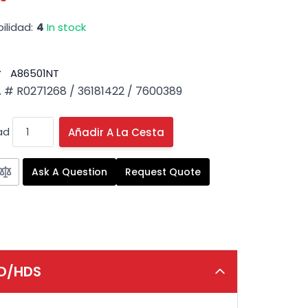
ilidad:
4
In stock
#
A86501NT
# R0271268 / 36181422 / 7600389
ad
Añadir A La Cesta
Ask A Question
Request Quote
BD/HDS