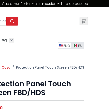
Customer Portal
Iniciar sesión
Mi lista de deseos
Cambiar
Blog
Show submenu for Blog
ENG
ES
Casa
/
Protection Panel Touch Screen FBD/HDS
tection Panel Touch
een FBD/HDS
00