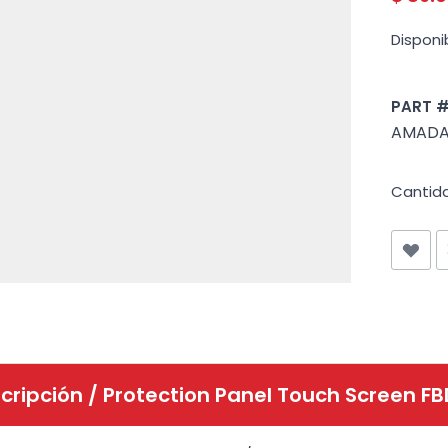
Disponib
PART 
AMADA 
Cantid
cripción /
Protection Panel Touch Screen F