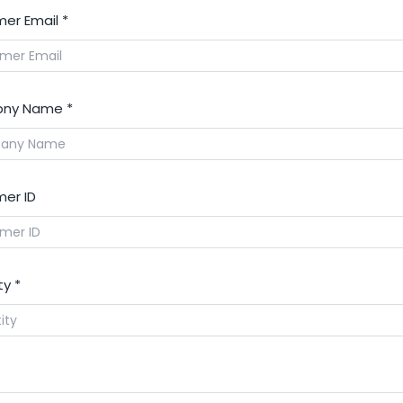
er Email
*
ny Name
*
er ID
ty
*