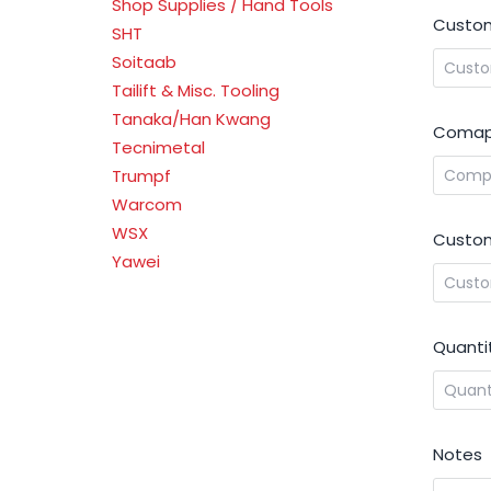
Shop Supplies / Hand Tools
Custom
SHT
Soitaab
Tailift & Misc. Tooling
Tanaka/Han Kwang
Comap
Tecnimetal
Trumpf
Warcom
WSX
Custom
Yawei
Quanti
Notes