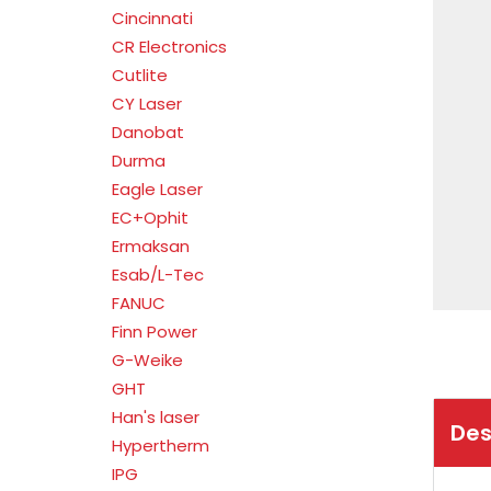
Cincinnati
CR Electronics
Cutlite
CY Laser
Danobat
Durma
Eagle Laser
EC+Ophit
Ermaksan
Esab/L-Tec
FANUC
Finn Power
G-Weike
GHT
Han's laser
Des
Hypertherm
IPG