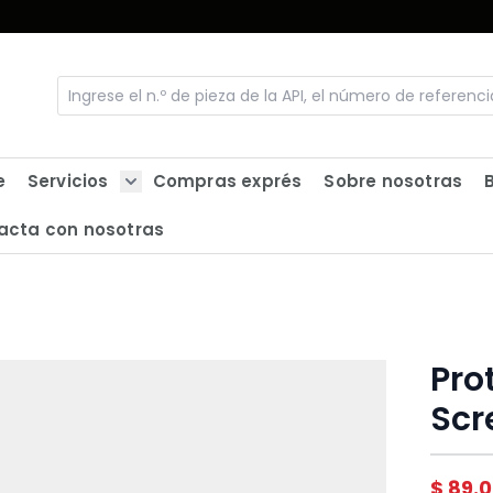
e
Servicios
Compras exprés
Sobre nosotras
Show submenu for Servicios
acta con nosotras
Pro
Scr
$ 89.