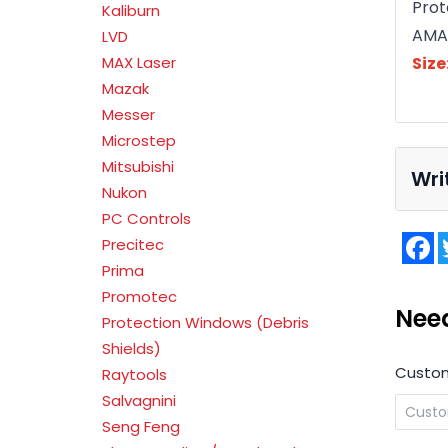
Prot
Kaliburn
AMAD
LVD
Size
MAX Laser
Mazak
Messer
Microstep
Mitsubishi
Wri
Nukon
PC Controls
F
Precitec
Prima
Promotec
Nee
Protection Windows (Debris
Shields)
Custo
Raytools
Salvagnini
Seng Feng