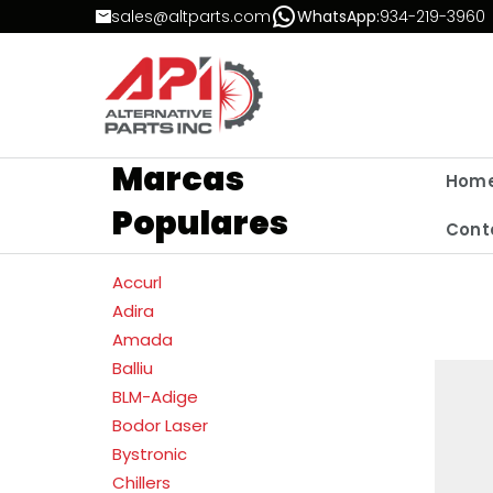
Skip to Content
sales@altparts.com
WhatsApp:
934-219-3960
Marcas
Hom
Populares
Cont
Accurl
Adira
Amada
Balliu
BLM-Adige
Bodor Laser
Bystronic
Chillers