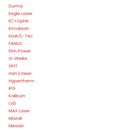
Durma
Eagle Laser
EC+Ophit
Ermaksan
Esab/L-Tec
FANUC
Finn Power
G-Weike
GHT
Han's laser
Hypertherm
IPG
Kaliburn
LVD
MAX Laser
Mazak
Messer