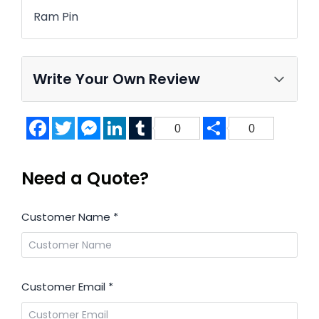
Ram Pin
Write Your Own Review
Facebook
Twitter
Messenger
LinkedIn
Tumblr
Share
0
0
Need a Quote?
Customer Name
*
Customer Email
*