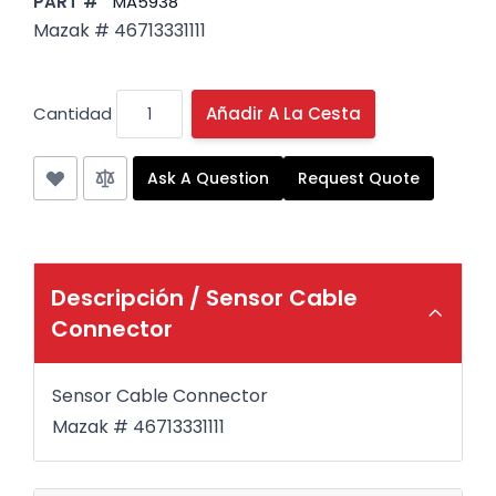
PART #
MA5938
Mazak # 46713331111
Cantidad
Añadir A La Cesta
Ask A Question
Request Quote
Descripción /
Sensor Cable
Connector
Sensor Cable Connector
Mazak # 46713331111