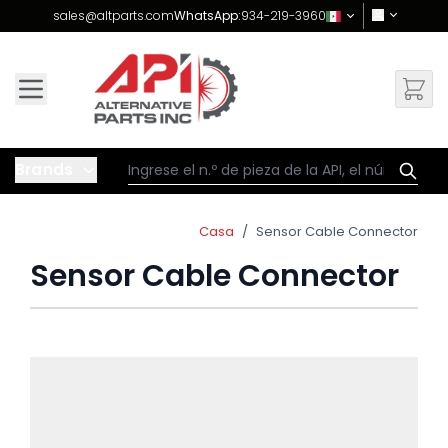
Skip to Content
sales@altparts.com
WhatsApp:
934-219-3960
Brands
Casa
/
Sensor Cable Connector
Sensor Cable Connector