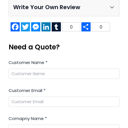
Write Your Own Review
Facebook
Twitter
Messenger
LinkedIn
Tumblr
Share
0
0
Need a Quote?
Customer Name
*
Customer Email
*
Comapny Name
*