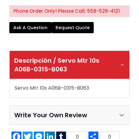
Phone Order Only! Please Call: 558-526-4121
Ask A Question
Request Quote
Descripción /
Servo Mtr 10s
A06B-0315-B063
Servo Mtr 10s A06B-0315-B063
Write Your Own Review
Facebook
Twitter
Messenger
LinkedIn
Tumblr
Share
0
0