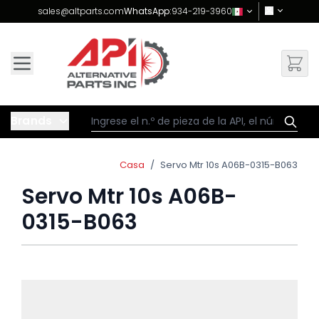
Skip to Content
sales@altparts.com
WhatsApp:
934-219-3960
Brands
Casa
/
Servo Mtr 10s A06B-0315-B063
Servo Mtr 10s A06B-
0315-B063