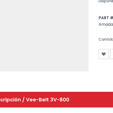
Disponib
PART 
Amada 
Cantid
cripción /
Vee-Belt 3V-800