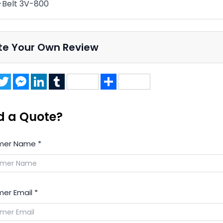
Belt 3V-800
te Your Own Review
acebook
Twitter
Messenger
LinkedIn
Tumblr
Share
d a Quote?
mer Name
*
er Email
*