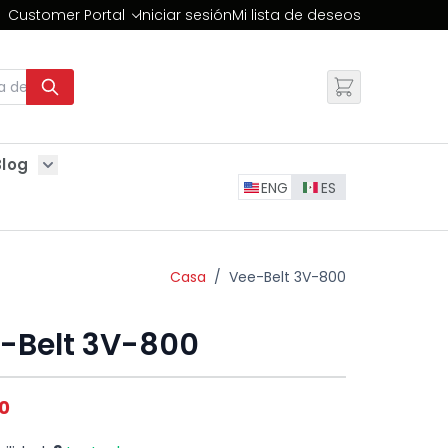
Customer Portal
Iniciar sesión
Mi lista de deseos
Cambiar
Blog
Show submenu for Blog
ENG
ES
Casa
/
Vee-Belt 3V-800
-Belt 3V-800
0