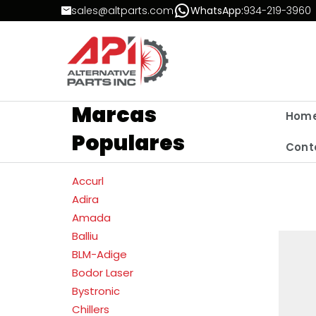
Skip to Content
sales@altparts.com
WhatsApp:
934-219-3960
Marcas
Hom
Populares
Cont
Accurl
Adira
Amada
Balliu
BLM-Adige
Bodor Laser
Bystronic
Chillers