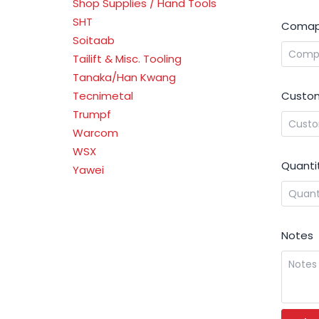
Shop Supplies / Hand Tools
SHT
Comap
Soitaab
Tailift & Misc. Tooling
Tanaka/Han Kwang
Custom
Tecnimetal
Trumpf
Warcom
WSX
Quanti
Yawei
Notes