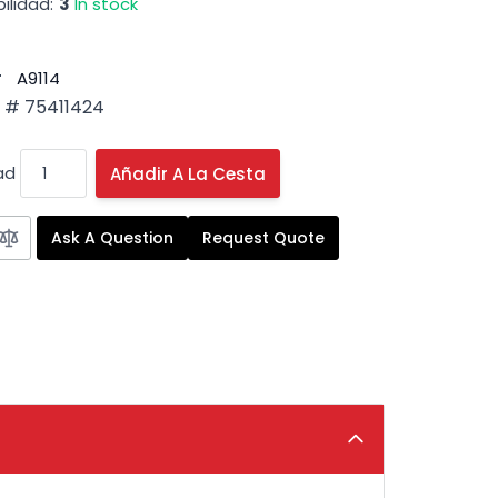
ilidad:
3
In stock
#
A9114
# 75411424
ad
Añadir A La Cesta
Ask A Question
Request Quote