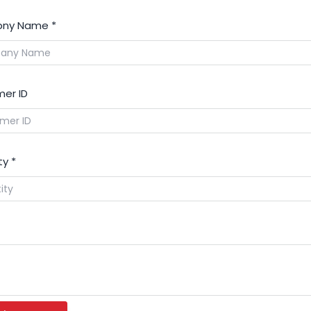
ny Name
*
er ID
ty
*