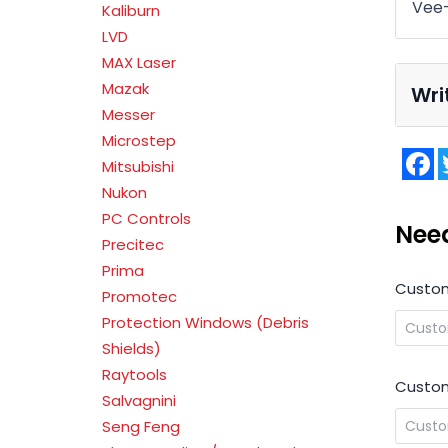
Vee-
Kaliburn
LVD
MAX Laser
Mazak
Wri
Messer
Microstep
F
Mitsubishi
Nukon
PC Controls
Nee
Precitec
Prima
Custo
Promotec
Protection Windows (Debris
Shields)
Raytools
Custom
Salvagnini
Seng Feng