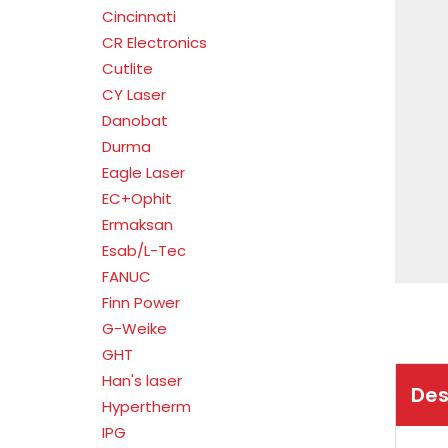
Cincinnati
CR Electronics
Cutlite
CY Laser
Danobat
Durma
Eagle Laser
EC+Ophit
Ermaksan
Esab/L-Tec
FANUC
Finn Power
G-Weike
GHT
Han's laser
Des
Hypertherm
IPG